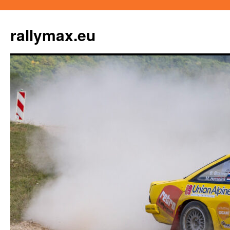
Ga
naar
rallymax.eu
de
inhoud